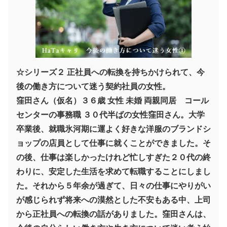
☆シリーズ２ 正社員への転換を持ちかけられて、今
後の働き方について迷う契約社員の女性。
窪田さん（仮名）３６歳 女性 未婚 両親同居 コール
センターの事務職 ３０代半ばの女性窪田さん。大学
卒業後、就職氷河期に運よく好きな洋服のブランドシ
ョップの店員として仕事に就くことができました。そ
の後、仕事は楽しかったけれど忙しすぎた２０代の終
わりに、安定した生活を求めて転職することにしまし
た。それから５年余が過ぎて、日々の仕事にやりがい
が感じられず将来への漠然とした不安もある中、上司
から正社員への転換の話がありました。窪田さんは、