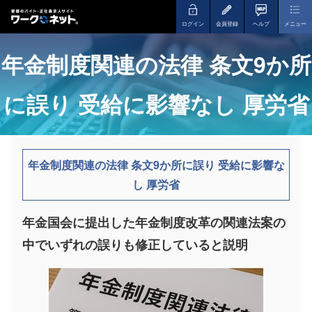
ログイン
会員登録
ヘルプ
メニュー
年金制度関連の法律 条文9か所
に誤り 受給に影響なし 厚労省
年金制度関連の法律 条文9か所に誤り 受給に影響な
し 厚労省
年金国会に提出した年金制度改革の関連法案の
中でいずれの誤りも修正していると説明