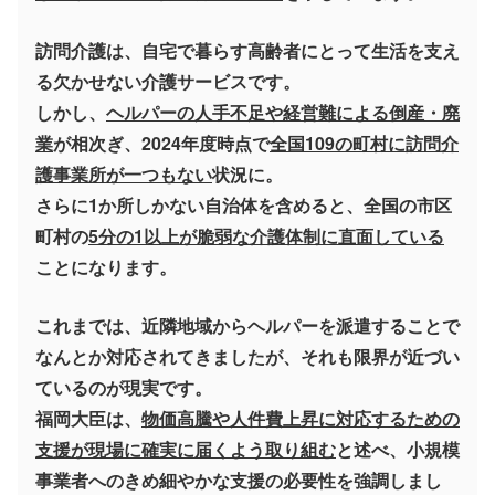
訪問介護は、自宅で暮らす高齢者にとって生活を支え
る欠かせない介護サービスです。
しかし、
ヘルパーの人手不足や経営難による倒産・廃
業
が相次ぎ、2024年度時点で
全国109の町村に訪問介
護事業所が一つもない
状況に。
さらに1か所しかない自治体を含めると、全国の市区
町村の
5分の1以上が脆弱な介護体制に直面している
ことになります。
これまでは、近隣地域からヘルパーを派遣することで
なんとか対応されてきましたが、それも限界が近づい
ているのが現実です。
福岡大臣は、
物価高騰や人件費上昇に対応するための
支援が現場に確実に届くよう取り組む
と述べ、小規模
事業者へのきめ細やかな支援の必要性を強調しまし