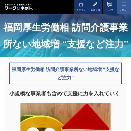
ログイン
会員登録
ヘルプ
メニュー
福岡厚生労働相 訪問介護事業
所ない地域増 “支援など注力”
福岡厚生労働相 訪問介護事業所ない地域増 “支援な
ど注力”
小規模な事業者も含めて支援に力を入れていく