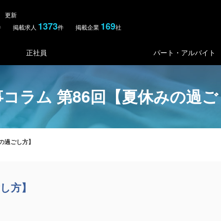
金） 更新
1373
169
件 掲載求人
件 掲載企業
社
正社員
パート・アルバイト
コラム 第86回【夏休みの過
みの過ごし方】
ごし方】