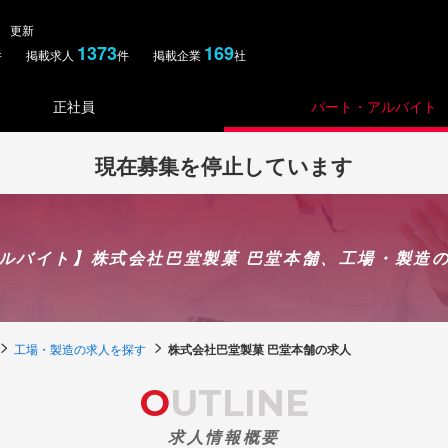
金） 更新
1373
169
件 掲載求人
件 掲載企業
社
正社員
パート・アルバイト
現在募集を停止しています
ルバイト】株式会社巴堂製菓 巴堂本舗、工場・製造
工場・製造の求人を探す
株式会社巴堂製菓 巴堂本舗の求人
OUTLINE
求人情報概要