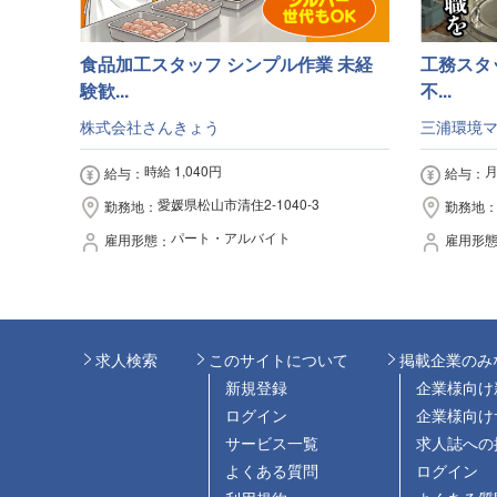
食品加工スタッフ シンプル作業 未経
工務スタ
験歓...
不...
株式会社さんきょう
三浦環境
時給 1,040円
月
給与
給与
愛媛県松山市清住2-1040-3
勤務地
勤務地
パート・アルバイト
雇用形態
雇用形
求人検索
このサイトについて
掲載企業のみ
新規登録
企業様向け
ログイン
企業様向け
サービス一覧
求人誌への
よくある質問
ログイン