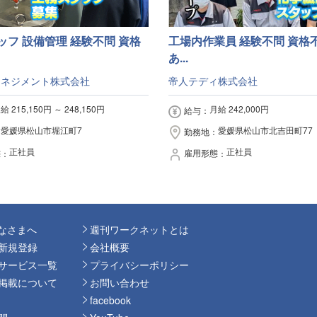
ッフ 設備管理 経験不問 資格
工場内作業員 経験不問 資格
あ...
マネジメント株式会社
帝人テディ株式会社
給 215,150円 ～ 248,150円
月給 242,000円
給与
愛媛県松山市堀江町7
愛媛県松山市北吉田町77
勤務地
正社員
正社員
態
雇用形態
なさまへ
週刊ワークネットとは
新規登録
会社概要
サービス一覧
プライバシーポリシー
掲載について
お問い合わせ
facebook