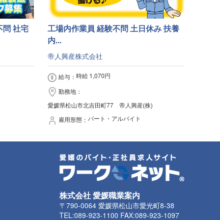
不問 社宅
工場内作業員 経験不問 土日休み 扶養
内...
帝人興産株式会社
時給 1,070円
給与
勤務地
愛媛県松山市北吉田町77 帝人興産(株)
パート・アルバイト
雇用形態
株式会社 愛媛職業案内
〒790-0064 愛媛県松山市愛光町8-38
TEL:089-923-1100 FAX:089-923-1097