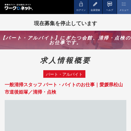
ログイン
会員登録
ヘルプ
メニュー
現在募集を停止しています
【パート・アルバイト】にぎたつ会館、清掃・点検の
お仕事です。
求人情報概要
パート・アルバイト
一般清掃スタッフ パート・バイトのお仕事｜愛媛県松山
市道後姫塚／清掃・点検