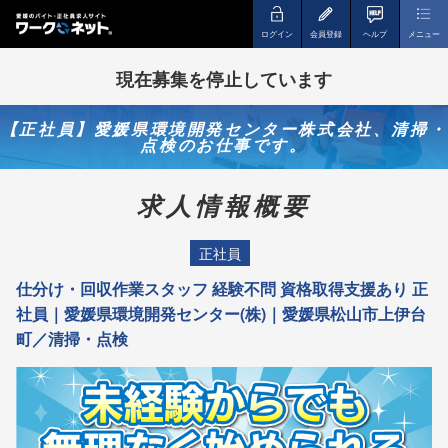
ログイン
会員登録
ヘルプ
メニュー
現在募集を停止しています
【正社員】愛媛県環境開発センター株式会社、清掃・
点検のお仕事です。
求人情報概要
正社員
仕分け・回収作業スタッフ 経験不問 資格取得支援あり 正
社員｜愛媛県環境開発センター(株)｜愛媛県松山市上伊台
町／清掃・点検