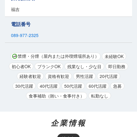
地元、松山で腰を据えて、長期間安定して働けるチャンスです。
福吉
新しいチャレンジを始め、安定した生活を手に入れながら、長く活躍
しませんか？
電話番号
あなたからの応募を心よりお待ちしております。
089-977-2325
禁煙・分煙（屋内または外喫煙場所あり）
未経験OK
初心者OK
ブランクOK
残業なし・少な目
即日勤務
経験者歓迎
資格有歓迎
男性活躍
20代活躍
30代活躍
40代活躍
50代活躍
60代活躍
急募
食事補助（賄い・食事付き）
転勤なし
企業情報