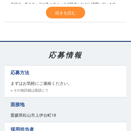
当社は、各スタッフが各々のペースで協力しながら活躍しています。
定着率が高く、
20年、30年と長く勤めている
スタッフもいます。
続きを読む
他業種からの転職も歓迎♪
優しいスタッフばかり
なので居心地は◎対人ストレスはありません。
未経験・初心者大歓迎！
丁寧な指導
と、
資格取得のための支援制度
で、スキルアップを目指せ
応募情報
ます。
新しい仕事で活躍したい方、長く付き合える仕事仲間を見つけたい
方、当社ではあなたの成長を応援します。
応募方法
働くあなたを全面バックアップ！
まずはお気軽にご連絡ください。
お弁当とジュースを支給
し、しっかりとした栄養補給を心掛けていま
※ その他詳細は面談にて
す。
また、残業が基本的になく、
定時で帰れる
ため、プライベートの時間
面接地
も大切にできます。
愛媛県松山市上伊台町18
どうしても残業が必要な場合も、しっかりとした残業代が支給されま
す。
採用担当者