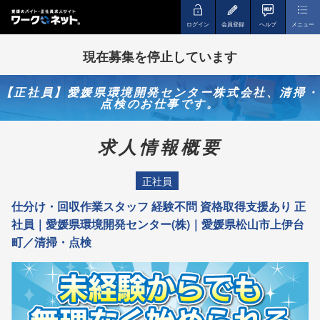
ログイン
会員登録
ヘルプ
メニュー
現在募集を停止しています
【正社員】愛媛県環境開発センター株式会社、清掃・
点検のお仕事です。
求人情報概要
正社員
仕分け・回収作業スタッフ 経験不問 資格取得支援あり 正
社員｜愛媛県環境開発センター(株)｜愛媛県松山市上伊台
町／清掃・点検