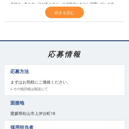
当社は、各スタッフが各々のペースで協力しながら活躍しています。
定着率が高く、
20年、30年と長く勤めている
スタッフもいます。
続きを読む
他業種からの転職も歓迎♪
優しいスタッフばかり
なので居心地は◎対人ストレスはありません。
未経験・初心者大歓迎！
丁寧な指導
と、
資格取得のための支援制度
で、スキルアップを目指せ
応募情報
ます。
新しい仕事で活躍したい方、長く付き合える仕事仲間を見つけたい
方、当社ではあなたの成長を応援します。
応募方法
働くあなたを全面バックアップ！
まずはお気軽にご連絡ください。
お弁当とジュースを支給
し、しっかりとした栄養補給を心掛けていま
※ その他詳細は面談にて
す。
また、残業が基本的になく、
定時で帰れる
ため、プライベートの時間
面接地
も大切にできます。
愛媛県松山市上伊台町18
どうしても残業が必要な場合も、しっかりとした残業代が支給されま
す。
採用担当者