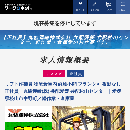
ログイン
会員登録
ヘルプ
メニュー
現在募集を停止しています
【正社員】丸協運輸株式会社 共配愛媛 共配松山セン
ター、軽作業・倉庫業のお仕事です。
求人情報概要
オススメ
正社員
リフト作業員 物流倉庫内 経験不問 ブランク可 夜勤なし
正社員｜丸協運輸(株) 共配愛媛 共配松山センター｜愛媛
県松山市中野町／軽作業・倉庫業