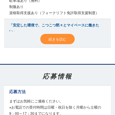
駐車場あり（無料）
制服あり
資格取得支援あり（フォークリフト免許取得支援制度）
「安定した環境で、こつこつ黙々とマイペースに働きた
い」
そんなアナタにおすすめの職場です。
続きを読む
フォークリフト免許
があれば、実務経験やブランクは問いません。
◆最新型リーチリフトを導入
操作性に優れた設備で、快適に作業できるのがポイント！
倉庫は縦長構造で見通しも良く、安全面にも配慮されています。
応募情報
◆1人1台の担当制
周囲に気を遣うことなく、自分のペースで業務に集中できます。
応募方法
◆働きやすい日勤固定
まずはお気軽にご連絡ください。
夜勤や不規則なシフトは一切なし！
※お電話での受付時間は日曜・祝日を除く月曜から土曜の
生活リズムを崩すことなく、家族との時間や趣味の時間も大切にでき
9：00～17：30までになります。