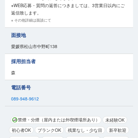
ます。
※WEB応募・質問の返答につきましては、3営業日以内にご
返信致します。
◆未経験者も安心の環境
※ その他詳細は面談にて
実務を通じて物流の基礎が自然と身につき、現場でのサポート体制も
万全◎
面接地
丁寧な指導があるので安心して取り組めます。
愛媛県松山市中野町138
長期安定の正社員として、ぜひ当社で新しいスタートを切りません
採用担当者
か！
森
電話番号
089-948-9612
禁煙・分煙（屋内または外喫煙場所あり）
未経験OK
初心者OK
ブランクOK
残業なし・少な目
新卒歓迎