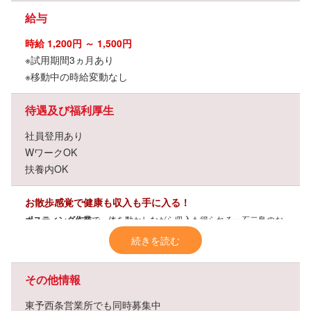
給与
時給 1,200円 ～ 1,500円
※試用期間3ヵ月あり
※移動中の時給変動なし
待遇及び福利厚生
社員登用あり
WワークOK
扶養内OK
お散歩感覚で健康も収入も手に入る！
ポスティング作業
で、体を動かしながら収入も得られる一石二鳥のお
仕事です。
続きを読む
人との接触が少なく、感染症対策の面でも安心。
未経験の方も大歓迎
です！
その他情報
柔軟シフトで働きやすさ抜群
東予西条営業所でも同時募集中