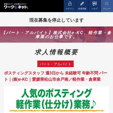
ログイン
会員登録
ヘルプ
メニュー
現在募集を停止しています
【パート・アルバイト】株式会社e-KC、軽作業・倉
庫業のお仕事です。
求人情報概要
パート・アルバイト
ポスティングスタッフ 週3日から 未経験可 年齢不問 パー
ト｜(株)e-KC｜愛媛県松山市余戸南／軽作業・倉庫業