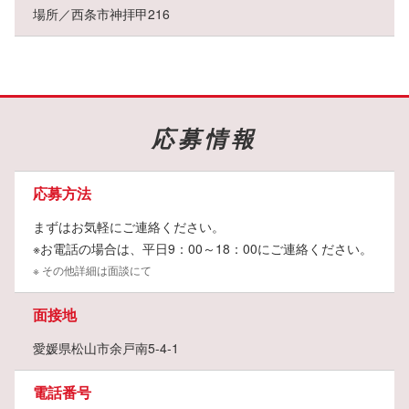
週3日から
自分のペースに合わせて勤務可能。
場所／西条市神拝甲216
自由度が高く、無理なく働けます。忙しい方にも最適◎
高時給＆ムダ時間なし！
移動中も時給が発生
し、効率よく稼げます。
時給は1,200円～1,500円と高水準！安定収入を得たい方にぴったり。
応募情報
経験不要！誰でも気軽に始められる
「歩くこと」が中心
のお仕事で、運動不足解消にも効果的です。
応募方法
まずはお気軽にご連絡ください。
自分の時間を大切にしながら、健康的に働けるのが魅力♪
※お電話の場合は、平日9：00～18：00にご連絡ください。
気軽にスタートできるこのチャンスを、ぜひお見逃しなく！
※ その他詳細は面談にて
面接地
愛媛県松山市余戸南5-4-1
電話番号