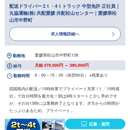
配送ドライバー 2ｔ・4ｔトラック 中型免許 正社員｜
丸協運輸(株) 共配愛媛 共配松山センター｜愛媛県松
山市中野町
求人情報詳細へ
愛媛県松山市中野町138
勤務地
月給 270,000円 ～ 390,000円
給与
6：00～15：00（休憩90分） ※残業あり
勤務時間
四国島内の配送／15時終業でプライベート充実！1.「15時退
社」で自分時間を最大化！朝は6時スタートと少し早めです
が、その分15時には業務終了となります。夕方からの時間が
たっぷりあるため、プライベート...
応募・質問