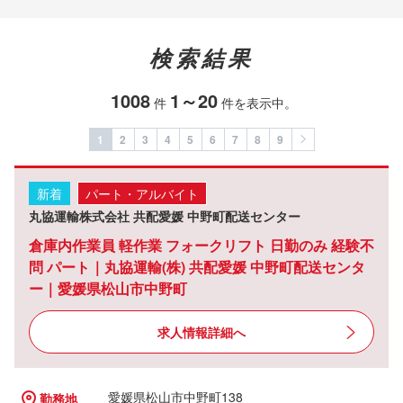
検索結果
1008
1～20
件
件を表示中。
1
2
3
4
5
6
7
8
9
新着
パート・アルバイト
丸協運輸株式会社 共配愛媛 中野町配送センター
倉庫内作業員 軽作業 フォークリフト 日勤のみ 経験不
問 パート｜丸協運輸(株) 共配愛媛 中野町配送センタ
ー｜愛媛県松山市中野町
求人情報詳細へ
愛媛県松山市中野町138
勤務地