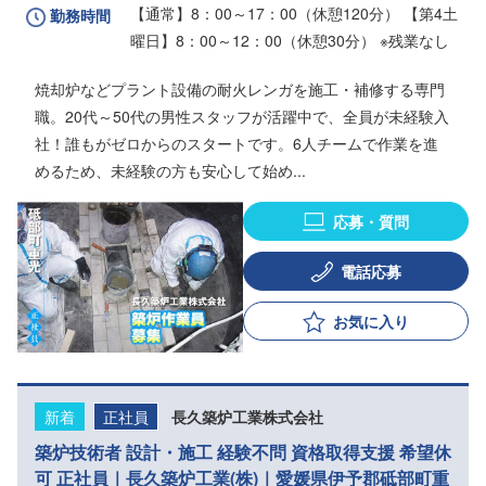
【通常】8：00～17：00（休憩120分） 【第4土
勤務時間
曜日】8：00～12：00（休憩30分） ※残業なし
焼却炉などプラント設備の耐火レンガを施工・補修する専門
職。20代～50代の男性スタッフが活躍中で、全員が未経験入
社！誰もがゼロからのスタートです。6人チームで作業を進
めるため、未経験の方も安心して始め...
応募・質問
電話応募
お気に入り
新着
正社員
長久築炉工業株式会社
築炉技術者 設計・施工 経験不問 資格取得支援 希望休
可 正社員｜長久築炉工業(株)｜愛媛県伊予郡砥部町重