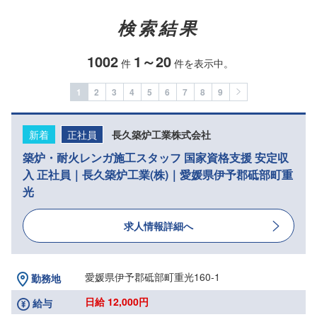
検索結果
1002
1～20
件
件を表示中。
1
2
3
4
5
6
7
8
9
新着
正社員
長久築炉工業株式会社
築炉・耐火レンガ施工スタッフ 国家資格支援 安定収
入 正社員｜長久築炉工業(株)｜愛媛県伊予郡砥部町重
光
求人情報詳細へ
愛媛県伊予郡砥部町重光160-1
勤務地
日給 12,000円
給与