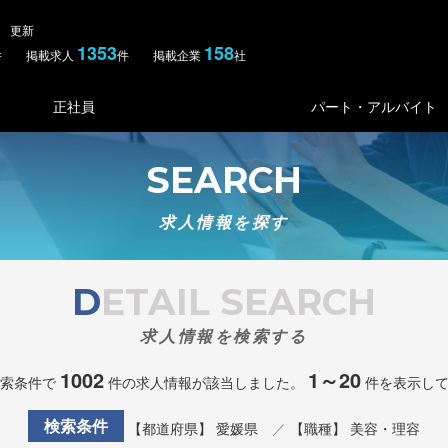
木） 更新
1353
158
件 掲載求人
件 掲載企業
社
正社員
パート・アルバイト
SEARCH
求人情報を探す
DETAIL SEARCH
求人情報を検索する
1002
1～20
索条件で
件の求人情報が該当しました。
件を表示し
検索条件
【都道府県】 愛媛県
【職種】 美容・理容