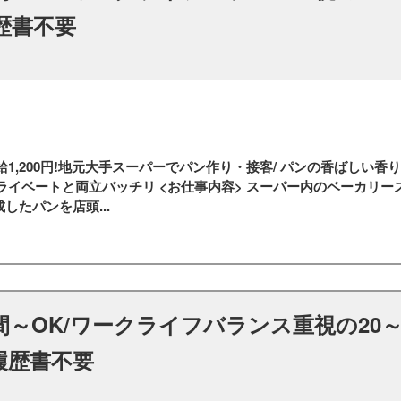
歴書不要
1,200円!地元大手スーパーでパン作り・接客/ パンの香ばしい香
やプライベートと両立バッチリ <お仕事内容> スーパー内のベーカリ
たパンを店頭...
間～OK/ワークライフバランス重視の20～
履歴書不要