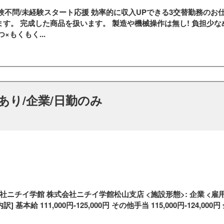
験不問/未経験スタート応援 効率的に収入UPできる3交替勤務のお
す。 完成した商品を扱います。 製造や機械操作は無し! 負担少
もくもく...
あり/企業/日勤のみ
ニチイ学館 株式会社ニチイ学館松山支店 <施設形態>: 企業 <雇用形
 [内訳] 基本給 111,000円-125,000円 その他手当 115,000円-12