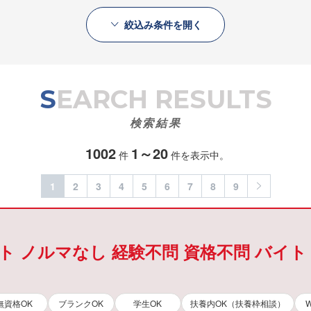
絞込み条件を開く
SEARCH RESULTS
検索結果
1002
1～20
件
件を表示中。
1
2
3
4
5
6
7
8
9
ト ノルマなし 経験不問 資格不問 バイト
無資格OK
ブランクOK
学生OK
扶養内OK（扶養枠相談）