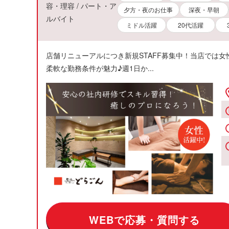
容・理容 / パート・ア
夕方・夜のお仕事
深夜・早朝
ルバイト
ミドル活躍
20代活躍
店舗リニューアルにつき新規STAFF募集中！当店では
柔軟な勤務条件が魅力♪週1日か...
WEBで応募・質問する