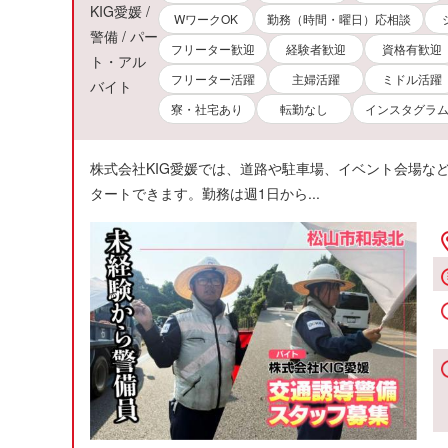
KIG愛媛 /
WワークOK
勤務（時間・曜日）応相談
警備 / パー
フリーター歓迎
経験者歓迎
資格有歓迎
ト・アル
フリーター活躍
主婦活躍
ミドル活躍
バイト
寮・社宅あり
転勤なし
インスタグラ
株式会社KIG愛媛では、道路や駐車場、イベント会場
タートできます。勤務は週1日から...