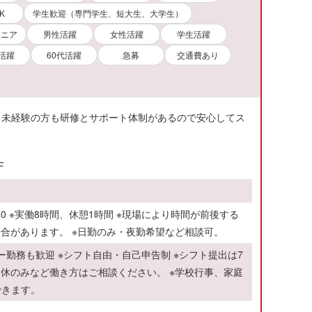
K
学生歓迎（専門学生、短大生、大学生）
シニア
男性活躍
女性活躍
学生活躍
代活躍
60代活躍
急募
交通費あり
。未経験の方も研修とサポート体制があるので安心してス
F
翌6:00 ※実働8時間、休憩1時間 ※現場により時間が前後する
場合があります。 ※日勤のみ・夜勤希望など相談可。
ラー勤務も歓迎 ※シフト自由・自己申告制 ※シフト提出は7
連休のみなど働き方はご相談ください。 ※学校行事、家庭
できます。