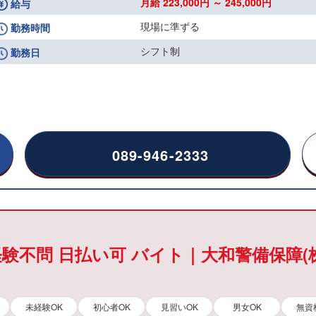
月給 223,000円 ～ 245,000円
給与
現場に準ずる
勤務時間
シフト制
勤務日
089-946-2333
経験不問 日払い可 バイト｜大和警備保障(
未経験OK
初心者OK
見習いOK
男女OK
無資
）