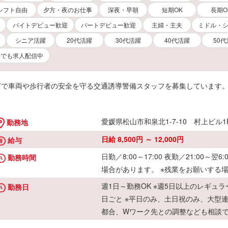
シフト自由
夕方・夜のお仕事
深夜・早朝
短期OK
長期O
バイトデビュー歓迎
パートデビュー歓迎
主婦・主夫
ミドル・
シニア活躍
20代活躍
30代活躍
40代活躍
50
ムでも求人配信中
などで車両や歩行者の安全を守る交通誘導警備スタッフを募集しています
愛媛県松山市和泉北1-7-10 村上ビル1
勤務地
日給 8,500円 ～ 12,000円
給与
日勤／8:00～17:00 夜勤／21:00～
勤務時間
場合があります。 ※残業をお願いする
週1日～勤務OK ※週5日以上のレギュ
勤務日
日ごと ※平日のみ、土日祝のみ、大型
都合、Wワーク先との調整なども相談