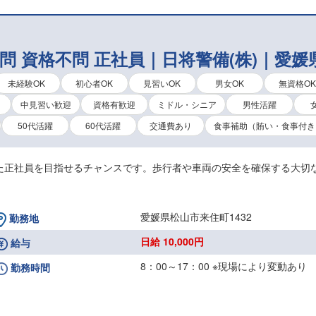
不問 資格不問 正社員｜日将警備(株)｜愛
未経験OK
初心者OK
見習いOK
男女OK
無資格O
中見習い歓迎
資格有歓迎
ミドル・シニア
男性活躍
50代活躍
60代活躍
交通費あり
食事補助（賄い・食事付き
た正社員を目指せるチャンスです。歩行者や車両の安全を確保する大切
愛媛県松山市来住町1432
勤務地
日給 10,000円
給与
8：00～17：00 ※現場により変動あり
勤務時間