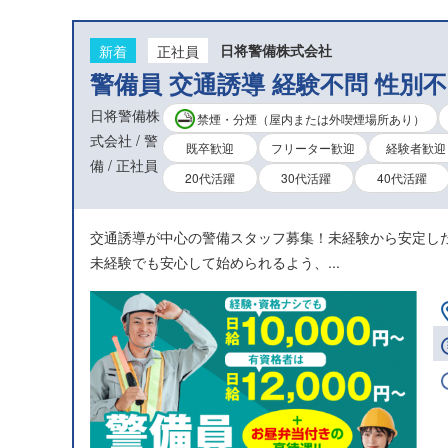
新着
正社員
日将警備株式会社
警備員 交通誘導 経験不問 性別
日将警備株
禁煙・分煙（屋内または外喫煙場所あり）
式会社 / 警
既卒歓迎
フリーター歓迎
経験者歓迎
備 / 正社員
20代活躍
30代活躍
40代活躍
交通誘導が中心の警備スタッフ募集！未経験から安定し
未経験でも安心して始められるよう、...