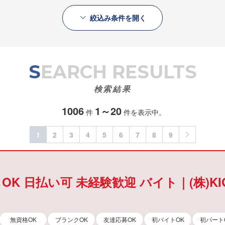
絞込み条件を開く
SEARCH RESULTS
検索結果
1006
1～20
件
件を表示中。
1
2
3
4
5
6
7
8
9
K 日払い可 未経験歓迎 バイト｜(株)K
無資格OK
ブランクOK
友達応募OK
初バイトOK
初パート