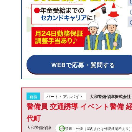
WEBで応募・質問する
新着
パート・アルバイト
大和警備保障株式会社
警備員 交通誘導 イベント警備 
代町
大和警備保障
禁煙・分煙（屋内または外喫煙場所あり