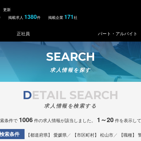
金） 更新
1380
171
件 掲載求人
件 掲載企業
社
正社員
パート・アルバイト
SEARCH
求人情報を探す
DETAIL SEARCH
求人情報を検索する
1006
1～20
索条件で
件の求人情報が該当しました。
件を表示し
検索条件
【都道府県】 愛媛県
【市区町村】 松山市
【職種】 