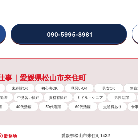
090-5995-8981
仕事｜愛媛県松山市来住町
未経験OK
初心者OK
見習いOK
男女OK
無資
）
者歓迎
中見習い歓迎
資格有歓迎
ミドル・シニア
男性活躍
躍
40代活躍
50代活躍
60代活躍
交通費あり
食
愛媛県松山市来住町1432
勤務地