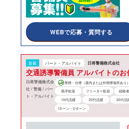
WEBで応募・質問する
新着
パート・アルバイト
日将警備株式会社
交通誘導警備員 アルバイトのお
日将警備株式会
禁煙・分煙（屋内または外喫煙場所あり
社 / 警備 / パー
既卒歓迎
フリーター歓迎
経験
ト・アルバイト
10代活躍
20代活躍
30代活
Iターン・Uターン