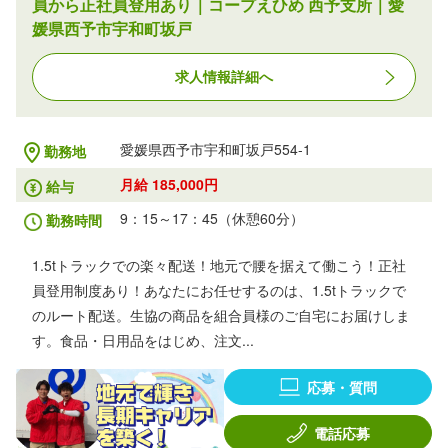
員から正社員登用あり｜コープえひめ 西予支所｜愛
媛県西予市宇和町坂戸
求人情報詳細へ
愛媛県西予市宇和町坂戸554-1
勤務地
月給 185,000円
給与
9：15～17：45（休憩60分）
勤務時間
1.5tトラックでの楽々配送！地元で腰を据えて働こう！正社
員登用制度あり！あなたにお任せするのは、1.5tトラックで
のルート配送。生協の商品を組合員様のご自宅にお届けしま
す。食品・日用品をはじめ、注文...
応募・質問
電話応募