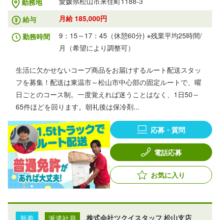
愛媛県松山市来住町1188-3
勤務地
月給 185,000円
給与
9：15～17：45（休憩60分) ※残業平均25時間/
勤務時間
月（希望により調整可）
生活に欠かせないコープ商品をお届けするルート配送スタッ
フを募集！配送は東温市～松山市中心部の固定ルートで、曜
日ごとのコース制。一度覚えれば迷うことはなく、1日50～
65件ほどを回ります。朝礼後は保冷剤...
応募・質問
電話応募
お気に入り
新着
派遣社員
株式会社ツクイスタッフ 松山支店