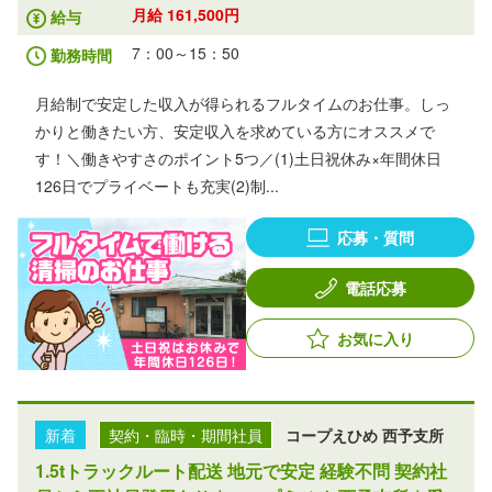
月給 161,500円
給与
7：00～15：50
勤務時間
月給制で安定した収入が得られるフルタイムのお仕事。しっ
かりと働きたい方、安定収入を求めている方にオススメで
す！＼働きやすさのポイント5つ／(1)土日祝休み×年間休日
126日でプライベートも充実(2)制...
応募・質問
電話応募
お気に入り
新着
契約・臨時・期間社員
コープえひめ 西予支所
1.5tトラックルート配送 地元で安定 経験不問 契約社