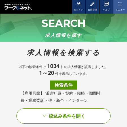
ログイン
会員登録
ヘルプ
メニュー
SEARCH
求人情報を探す
求人情報を検索する
1034
以下の検索条件で
件の求人情報が該当しました。
1～20
件を表示しています。
検索条件
【雇用形態】 派遣社員・契約・臨時・期間社
員・業務委託・他・新卒・インターン
絞込み条件を開く