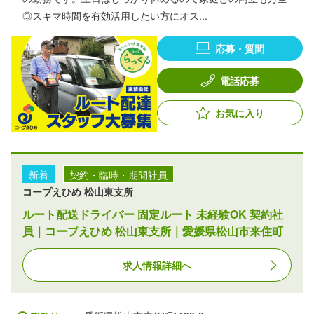
◎スキマ時間を有効活用したい方にオス...
応募・質問
電話応募
お気に入り
新着
契約・臨時・期間社員
コープえひめ 松山東支所
ルート配送ドライバー 固定ルート 未経験OK 契約社
員｜コープえひめ 松山東支所｜愛媛県松山市来住町
求人情報詳細へ