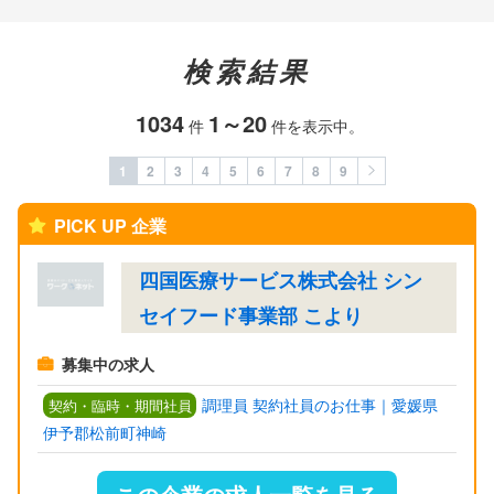
検索結果
1034
1～20
件
件を表示中。
1
2
3
4
5
6
7
8
9
PICK UP 企業
四国医療サービス株式会社 シン
セイフード事業部 こより
募集中の求人
調理員 契約社員のお仕事｜愛媛県
契約・臨時・期間社員
伊予郡松前町神崎