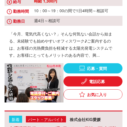
時給 1,300円
給与
10：00～19：00の間で1日4時間～相談可
勤務時間
週4日～相談可
勤務日
「今月、電気代高くない？」そんな何気ない会話から始ま
る、未経験でも始めやすいオフィスワーク♪ご案内するの
は、お客様の光熱費負担を軽減する太陽光発電システムで
す。お客様にとってもメリットのある内容で、興...
応募・質問
電話応募
お気に入り
新着
パート・アルバイト
株式会社KIG愛媛