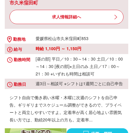
市久米窪田町
求人情報詳細へ
愛媛県松山市久米窪田町853
勤務地
時給 1,100円 ～ 1,150円
給与
[昼の部] 平日／10：30～14：30 土日／10：00
勤務時間
～14：30 [夜の部]※土日のみ 土日／17：00～
21：30 ※いずれも時間は相談可
週3日～相談可 ※シフトは1週間ごとに自己申告
勤務日
シフト自由で働き易い水曜・木曜に次週のシフトを自己申
告。ギリギリまでスケジュール調整ができるので、プライベ
ートと両立しやすいですよ。定着率が高く居心地よい雰囲気
長い方では、勤続20年以上の方も。定着率...