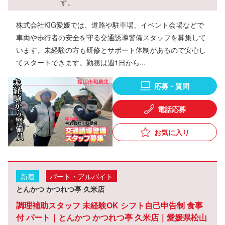
す。
株式会社KIG愛媛では、道路や駐車場、イベント会場などで
車両や歩行者の安全を守る交通誘導警備スタッフを募集して
います。未経験の方も研修とサポート体制があるので安心し
てスタートできます。勤務は週1日から...
応募・質問
電話応募
お気に入り
新着
パート・アルバイト
とんかつ かつれつ亭 久米店
調理補助スタッフ 未経験OK シフト自己申告制 食事
付 パート｜とんかつ かつれつ亭 久米店｜愛媛県松山