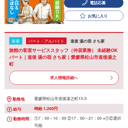
電話応募
お気に入り
新着
パート・アルバイト
道後 湯の宿 さち家
旅館の客室サービススタッフ（仲居業務） 未経験OK
パート｜道後 湯の宿 さち家｜愛媛県松山市道後湯之
町
求人情報詳細へ
愛媛県松山市道後湯之町13-3
勤務地
時給 1,200円
給与
①7：00～10：00 ②17：00～21：00 ※①②選択
勤務時間
可能