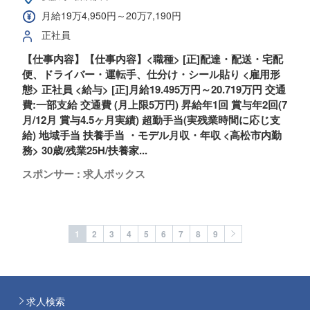
月給19万4,950円～20万7,190円
正社員
【仕事内容】【仕事内容】<職種> [正]配達・配送・宅配
便、ドライバー・運転手、仕分け・シール貼り <雇用形
態> 正社員 <給与> [正]月給19.495万円～20.719万円 交通
費:一部支給 交通費 (月上限5万円) 昇給年1回 賞与年2回(7
月/12月 賞与4.5ヶ月実績) 超勤手当(実残業時間に応じ支
給) 地域手当 扶養手当 ・モデル月収・年収 <高松市内勤
務> 30歳/残業25H/扶養家...
スポンサー : 求人ボックス
1
2
3
4
5
6
7
8
9
求人検索