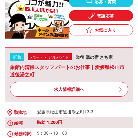
応募・質問
電話応募
お気に入り
新着
パート・アルバイト
道後 湯の宿 さち家
旅館内清掃スタッフ パートのお仕事｜愛媛県松山市
道後湯之町
求人情報詳細へ
愛媛県松山市道後湯之町13-3
勤務地
時給 1,200円
給与
9：30～13：00
勤務時間