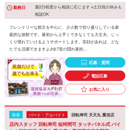
週2日程度から相談に応じます ※土日祝の休みも
勤務日
相談OK
フレンドリーな館主を中心に、少人数で切り盛りしている家
庭的な旅館です。最初から上手くできなくても大丈夫。じっ
くり慣れていけるようサポートします。笑顔があれば、どな
たでも活躍できますよ♪全7室の隠れ家的...
応募・質問
電話応募
お気に入り
新着
パート・アルバイト
回転寿司 天天丸 重信店
店内スタッフ 回転寿司 短時間可 タッチパネル式 バイ