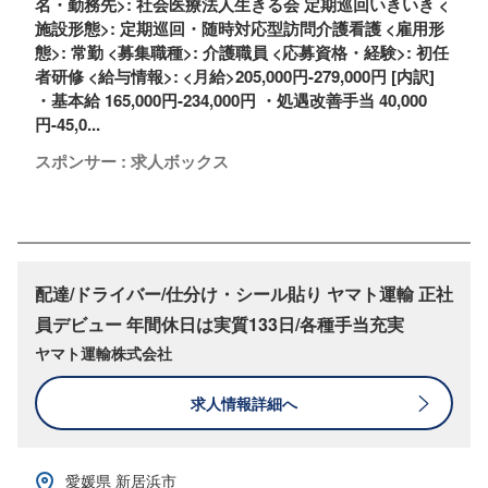
名・勤務先>: 社会医療法人生きる会 定期巡回いきいき <
施設形態>: 定期巡回・随時対応型訪問介護看護 <雇用形
態>: 常勤 <募集職種>: 介護職員 <応募資格・経験>: 初任
者研修 <給与情報>: <月給>205,000円-279,000円 [内訳]
・基本給 165,000円-234,000円 ・処遇改善手当 40,000
円-45,0...
スポンサー : 求人ボックス
配達/ドライバー/仕分け・シール貼り ヤマト運輸 正社
員デビュー 年間休日は実質133日/各種手当充実
ヤマト運輸株式会社
求人情報詳細へ
愛媛県 新居浜市