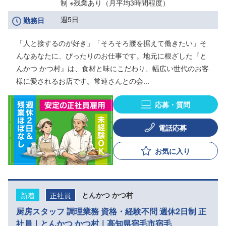
制 ※残業あり（月平均3時間程度）
週5日
勤務日
「人と接するのが好き」「そろそろ腰を据えて働きたい」そ
んなあなたに、ぴったりのお仕事です。地元に根ざした『と
んかつ かつ村』は、食材と味にこだわり、幅広い世代のお客
様に愛されるお店です。常連さんとの会...
応募・質問
電話応募
お気に入り
新着
正社員
とんかつ かつ村
厨房スタッフ 調理業務 資格・経験不問 週休2日制 正
社員｜とんかつ かつ村｜高知県宿毛市宿毛