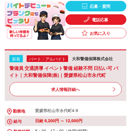
応募・質問
電話応募
お気に入り
新着
パート・アルバイト
大和警備保障株式会社
警備員 交通誘導 イベント警備 経験不問 日払い可 バ
イト｜大和警備保障(株)｜愛媛県松山市永代町
求人情報詳細へ
愛媛県松山市永代町4-9
勤務地
日給 9,200円 ～ 12,000円
給与
8：00～17：00（休憩1時間）