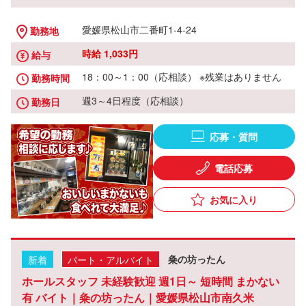
愛媛県松山市二番町1-4-24
勤務地
時給 1,033円
給与
18：00～1：00（応相談） ※残業はありません
勤務時間
週3～4日程度（応相談）
勤務日
応募・質問
電話応募
お気に入り
新着
パート・アルバイト
粂の坊ったん
ホールスタッフ 未経験歓迎 週1日～ 短時間 まかない
有 バイト｜粂の坊ったん｜愛媛県松山市南久米