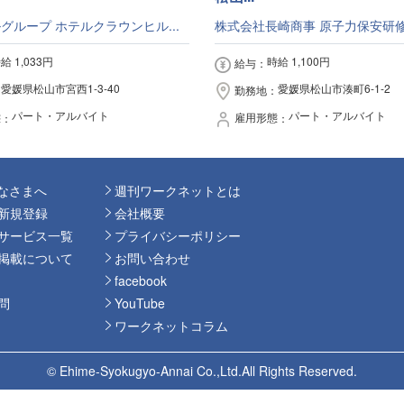
ルグループ ホテルクラウンヒル...
株式会社長崎商事 原子力保安研
給 1,033円
時給 1,100円
給与
愛媛県松山市宮西1-3-40
愛媛県松山市湊町6-1-2
勤務地
パート・アルバイト
パート・アルバイト
態
雇用形態
なさまへ
週刊ワークネットとは
新規登録
会社概要
サービス一覧
プライバシーポリシー
掲載について
お問い合わせ
facebook
問
YouTube
ワークネットコラム
© Ehime-Syokugyo-Annai Co.,Ltd.
All Rights Reserved.