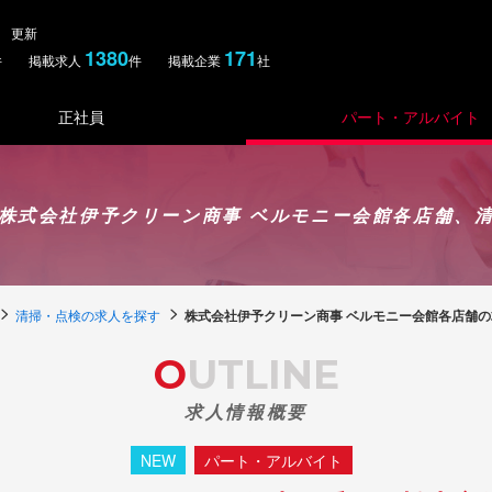
土） 更新
1380
171
件 掲載求人
件 掲載企業
社
正社員
パート・アルバイト
株式会社伊予クリーン商事 ベルモニー会館各店舗、
清掃・点検の求人を探す
株式会社伊予クリーン商事 ベルモニー会館各店舗の
OUTLINE
求人情報概要
NEW
パート・アルバイト