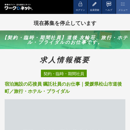
ログイン
会員登録
ヘルプ
メニュー
現在募集を停止しています
【契約・臨時・期間社員】道後 友輪荘、旅行・ホテ
ル・ブライダルのお仕事です。
求人情報概要
契約・臨時・期間社員
宿泊施設の応接員 嘱託社員のお仕事｜愛媛県松山市道後
町／旅行・ホテル・ブライダル