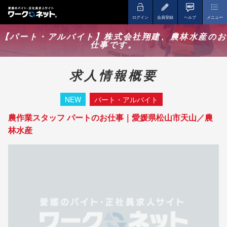
ログイン
会員登録
ヘルプ
メニュー
【パート・アルバイト】株式会社翔建、農林水産のお
仕事です。
求人情報概要
NEW
パート・アルバイト
農作業スタッフ パートのお仕事｜愛媛県松山市天山／農
林水産