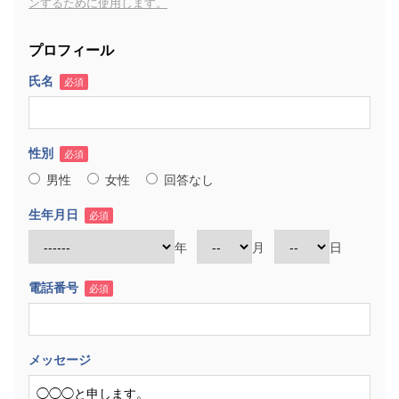
ンするために使用します。
プロフィール
氏名
必須
性別
必須
男性
女性
回答なし
生年月日
必須
年
月
日
電話番号
必須
メッセージ