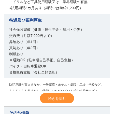
・ドリルなど工具使用経験又は、業界経験の有無
※試用期間3カ月あり（期間中は時給1,200円）
待遇及び福利厚生
社会保険完備（健康・厚生年金・雇用・労災）
交通費（月額7,000円まで）
昇給あり（年1回）
賞与あり（年2回）
制服あり
車通勤OK（駐車場自己手配、自己負担）
バイク・自転車通勤OK
資格取得支援（会社全額負担）
防犯意識が高まるなか、一般家庭・ホテル・病院・工場・学校など、
さまざまなお客様からご依頼をいただいている松山錠前サービス。
鍵の取り替えや取り付け、錠前工事、防犯設備の設置など、地域の安
続きを読む
心を支えるお仕事です。
その他情報