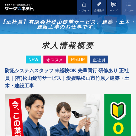
ログイン
会員登録
ヘルプ
メニュー
【正社員】有限会社松山錠前サービス、建築・土木・
建設工事のお仕事です。
求人情報概要
NEW
オススメ
PickUP
正社員
防犯システムスタッフ 未経験OK 先輩同行 研修あり 正社
員｜(有)松山錠前サービス｜愛媛県松山市竹原／建築・土
木・建設工事