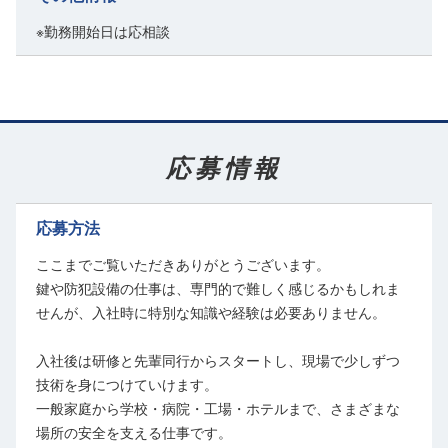
「専門的で難しそう」と感じるかもしれませんが、経験や知識はなく
ても大丈夫です。
※勤務開始日は応相談
この業界は経験者からの転職が多い仕事ではなく、ほとんどの方が未
経験からのスタート。
入社後は東京でのキャリアアップ研修に参加し、鍵や錠前の基本知
識・施工の基礎を学ぶことができます。
研修では、基本用語、錠施工の基礎、シリンダーや錠セットの交換、
応募情報
スチールドアへの錠前取り付けなどを段階的に学びます。
研修後もいきなり一人で現場を任せることはありません。
応募方法
まずは先輩スタッフに同行し、現場での流れや作業方法を丁寧に覚え
ここまでご覧いただきありがとうございます。
ていきます。
鍵や防犯設備の仕事は、専門的で難しく感じるかもしれま
簡単な現場であれば、約1ヵ月を目安に少しずつ対応できるようにな
せんが、入社時に特別な知識や経験は必要ありません。
るイメージです。
慣れてきてからも先輩の指導・サポートを受けられるため、無理なく
入社後は研修と先輩同行からスタートし、現場で少しずつ
成長できます。
技術を身につけていけます。
一般家庭から学校・病院・工場・ホテルまで、さまざまな
3年、5年、10年と経験を重ねながら、日本ロックセキュリティ協同組
場所の安全を支える仕事です。
合が実施する技能検定にも挑戦可能。