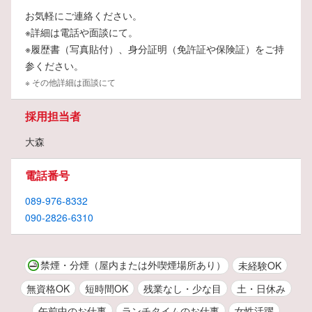
お気軽にご連絡ください。
40代・50代のミドル世代が活躍中！
※詳細は電話や面談にて。
チームワークを大切にし、料理を楽しみながら働ける職場です。
※履歴書（写真貼付）、身分証明（免許証や保険証）をご持
自分の時間も大切
にしながら、充実した仕事をしませんか？
参ください。
※ その他詳細は面談にて
採用担当者
大森
電話番号
089-976-8332
090-2826-6310
禁煙・分煙（屋内または外喫煙場所あり）
未経験OK
無資格OK
短時間OK
残業なし・少な目
土・日休み
午前中のお仕事
ランチタイムのお仕事
女性活躍