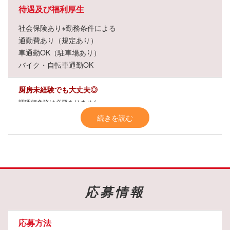
待遇及び福利厚生
社会保険あり※勤務条件による
通勤費あり（規定あり）
車通勤OK（駐車場あり）
バイク・自転車通勤OK
厨房未経験でも大丈夫◎
調理師免許は必要ありません。
常に
3名体制
でサポートし合い、
スムーズに作業
できる環境を整えて
続きを読む
います。
もちろん、料理が好きな方、家庭での調理経験を活かしたい方は大歓
迎！
平日週4日・短時間のお仕事
応募情報
ランチ作りなので、勤務は
お昼過ぎ（14:00）まで
。
午後からは家事やプライベートなど自由な時間を満喫できます。
さらに
土日月祝はお休み
なので、週末の予定も立てやすいですよ♪
応募方法
快適にマイカー通勤OKです。（通勤費も支給いたします。）