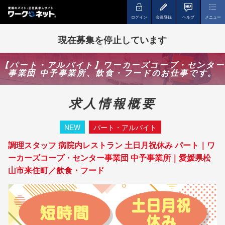
ログイン
会員登録
ヘルプ
メニュー
現在募集を停止しています
【パート・アルバイト】ワーカーズコープ・センター
事業団 中予事業所、飲食・フードのお仕事です。
求人情報概要
NEW
パート・アルバイト
調理スタッフ 病院内レストラン 土日月祝休み パート｜ワ
ーカーズコープ・センター事業団 中予事業所｜愛媛県松
山市来住町／飲食・フード