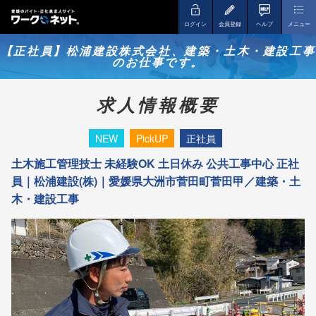
ログイン
会員登録
ヘルプ
メニュー
【正社員】松浦建設株式会社、建築・土木・建設工事
のお仕事です。
求人情報概要
NEW
PickUP
正社員
土木施工管理技士 未経験OK 土日休み 公共工事中心 正社
員｜松浦建設(株)｜愛媛県大洲市菅田町菅田甲／建築・土
木・建設工事