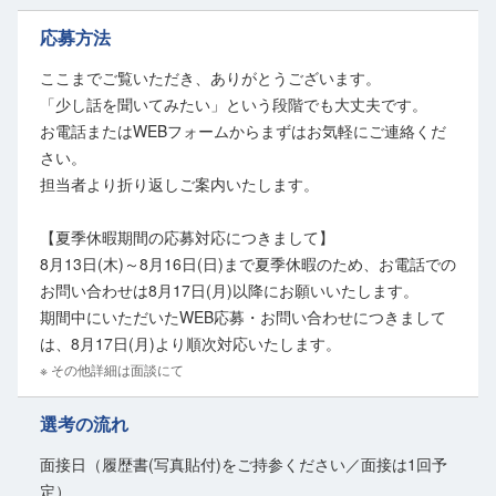
土木施工管理技士2級以上の資格があれば、実務経験は問いません。
応募方法
「施工管理に挑戦したい」「資格を活かしたい」という方も歓迎。
費用会社負担の資格取得支援で、さらなるスキルアップも可能です。
ここまでご覧いただき、ありがとうございます。
「少し話を聞いてみたい」という段階でも大丈夫です。
心にゆとりを持てる安全な環境
お電話またはWEBフォームからまずはお気軽にご連絡くだ
社員の安全を最優先し、無理のない工程管理を徹底しています。
さい。
週休2日・残業少なめで、プライベートと両立しやすいのも魅力。
担当者より折り返しご案内いたします。
20代から50代まで、多様な仲間がそれぞれの得意分野で活躍中です。
【夏季休暇期間の応募対応につきまして】
完成後の達成感は格別です！あなたの資格を、ぜひ大洲の街づくりに
8月13日(木)～8月16日(日)まで夏季休暇のため、お電話での
貸してください。
お問い合わせは8月17日(月)以降にお願いいたします。
期間中にいただいたWEB応募・お問い合わせにつきまして
は、8月17日(月)より順次対応いたします。
※ その他詳細は面談にて
選考の流れ
面接日（履歴書(写真貼付)をご持参ください／面接は1回予
定）