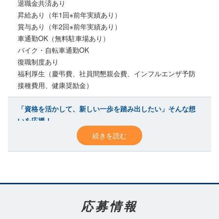
退職金共済あり
昇給あり（年1回※前年実績あり）
賞与あり（年2回※前年実績あり）
車通勤OK（無料駐車場あり）
バイク・自転車通勤OK
復職制度あり
福利厚生（慶弔費、社員間懇親会費、インフルエンザ予防
接種費用、健康奨励金）
「資格を活かして、新しい一歩を踏み出したい」そんな想
いを応援
！
続きを読む
創業から続く信頼と安定の舞台
昭和3年創業。大洲市を中心に公共工事を担ってきた歴史ある企業で
す。
SDGsにも取り組みながら、地域インフラを支える仕事を続けていま
す。
応募情報
未経験からチャレンジできる環境