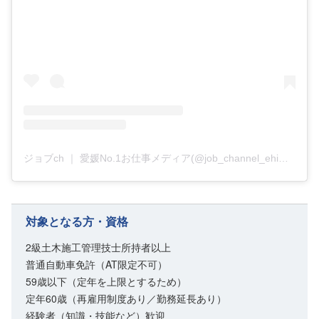
ジョブch ｜ 愛媛No.1お仕事メディア(@job_channel_ehime)がシェアした投稿
対象となる方・資格
2級土木施工管理技士所持者以上
普通自動車免許（AT限定不可）
59歳以下（定年を上限とするため）
定年60歳（再雇用制度あり／勤務延長あり）
経験者（知識・技能など）歓迎