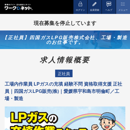
ログイン
会員登録
ヘルプ
メニュー
現在募集を停止しています
【正社員】四国ガスLPG販売株式会社、工場・製造
のお仕事です。
求人情報概要
正社員
工場内作業員 LPガスの充填 経験不問 資格取得支援 正社
員｜四国ガスLPG販売(株)｜愛媛県宇和島市明倫町／工
場・製造