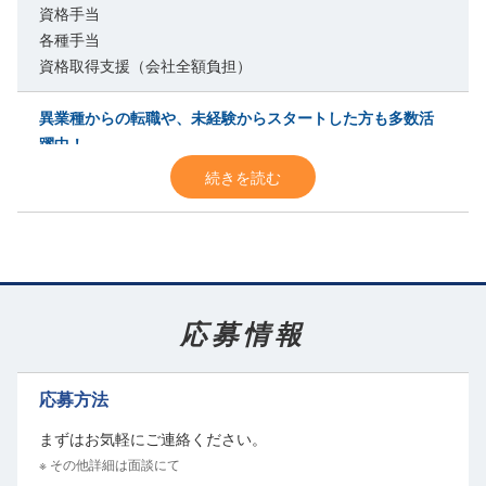
資格手当
各種手当
資格取得支援（会社全額負担）
異業種からの転職や、未経験からスタートした方も多数活
躍中！
最初は先輩スタッフに付いて業務を覚えていきます。
続きを読む
複数人で作業
をするため分からないことはすぐに聞ける環境◎
基本的には同じ作業の繰り返しで、初めての方も安心して始められる
お仕事です。
大手企業ならではの手厚い福利厚生が魅力！
応募情報
昇給や賞与はもちろん、豊富な手当、退職金制度など充実した福利厚
生があります。
また、
資格取得支援(会社全額負担)
があるので働きながらスキルアッ
応募方法
プが可能です。
まずはお気軽にご連絡ください。
四国ガスグループで安定＆安心して働ける！
※ その他詳細は面談にて
勤続10年以上の方も多い
定着率抜群
の当社で、正社員として活躍して