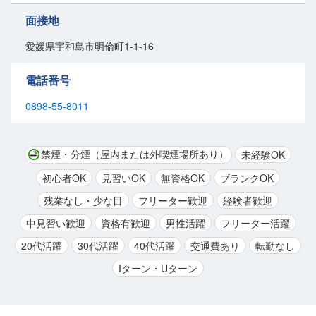
みませんか？
面接地
スケジュール管理をしっかり行っているので残業は少なめ！
愛媛県宇和島市明倫町1-1-16
メリハリのある環境で無理なく働けますよ。
電話番号
めったに出ないレア求人★今回、久しぶりの募集になります。
あなたも人々の豊かな生活を支え、エネルギー源を供給するエキスパ
0898-55-8011
ートになりませんか！
禁煙・分煙（屋内または外喫煙場所あり）
未経験OK
初心者OK
見習いOK
無資格OK
ブランクOK
残業なし・少な目
フリーター歓迎
経験者歓迎
中見習い歓迎
資格有歓迎
男性活躍
フリーター活躍
20代活躍
30代活躍
40代活躍
交通費あり
転勤なし
Iターン・Uターン