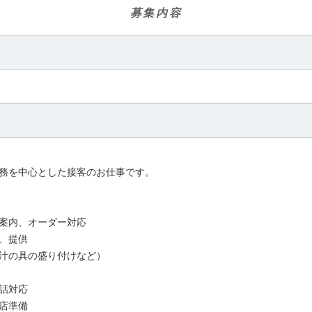
募集内容
きます。
転職も歓迎します。
す。
務を中心とした接客のお仕事です。
お待ちしています。
案内、オーダー対応
、提供
汁の具の盛り付けなど）
話対応
店準備