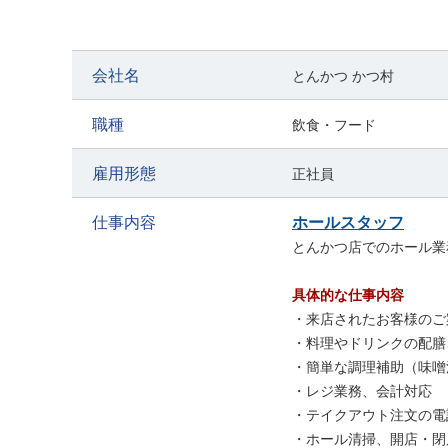
実働8時間・休憩120分、週休2日制で無理のない勤務体制。
残業は月2～3時間程度と少なく、プライベートも大切にで
会社名
とんかつ かつ村
人柄重視で未経験も安心
経験よりも人柄を重視した採用を行っています。
職種
飲食・フード
明るく誠実な対応ができれば、未経験の方や異業種からの
雇用形態
正社員
チームワークの良い職場
10代から70代まで幅広い年代が活躍中。
仕事内容
ホールスタッフ
女性店長が親身に相談に乗ってくれる、和やかな雰囲気で
とんかつ店でのホール業
お店の中心メンバーとして、長く活躍したい方のご応募を
具体的な仕事内容
・来店されたお客様のご
・料理やドリンクの配膳
・簡単な調理補助（味噌
・レジ業務、会計対応
・テイクアウト注文の電
・ホール清掃、開店・閉