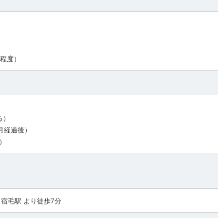
間程度）
る）
月経過後）
）
宿毛駅 より徒歩7分