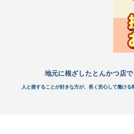
地元に根ざしたとんかつ店で
人と接することが好きな方が、長く安心して働ける
地元密着の安定したお店
とんかつ かつ村は、食材と味にこだわり、幅広い世代に親
地域に根ざした店舗だからこそ、腰を据えて働きたい方に
働きやすさを大切にした環境