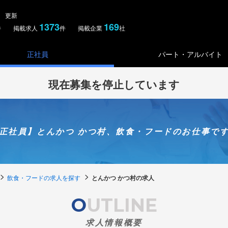
金） 更新
1373
169
件 掲載求人
件 掲載企業
社
正社員
パート・アルバイト
現在募集を停止しています
正社員】とんかつ かつ村、飲食・フードのお仕事で
飲食・フードの求人を探す
とんかつ かつ村の求人
OUTLINE
求人情報概要