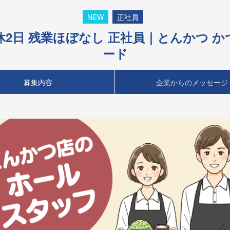
NEW
正社員
週休2日 残業ほぼなし 正社員｜とんかつ 
ード
募集内容
企業からのメッセージ