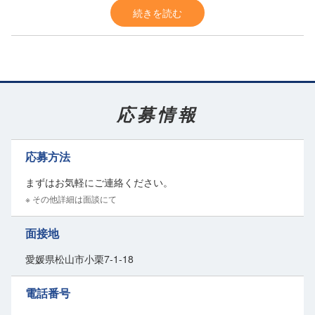
も安心。
続きを読む
20代～50代の
幅広い世代の女性スタッフ
が活躍中です。
お子さんの急な発熱や学校行事などのお休みにも柔軟に対応。
子育てと両立したい方
も応援します！
丁寧な研修で未経験でも安心◎
応募情報
入社後しばらくは、ベテランスタッフと一緒にお仕事するので安心し
て始められます。
穏やかな社風
が自慢で、みんなで協力し合って毎日働いています。
応募方法
髪形やネイルも派手過ぎず仕事に支障が出なければ自由♪
あなたらしく働ける
職場環境も魅力です。
まずはお気軽にご連絡ください。
※ その他詳細は面談にて
資格不問で正社員として活躍できる◎
受付事務ですが、
簡単なパソコンの入力
ができれば大丈夫。
面接地
職場の近辺にはコンビニやご飯屋さんもありとっても便利です。
愛媛県松山市小栗7-1-18
“久々の仕事復帰で不安…”
電話番号
“事務未経験だけど大丈夫かな…”
という方も、ぜひお気軽にお問い合わせください。