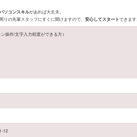
パソコンスキル
があれば大丈夫。
周りの先輩スタッフにすぐに聞けますので、
安心してスタート
できます
コン操作/文字入力程度ができる方）
-12