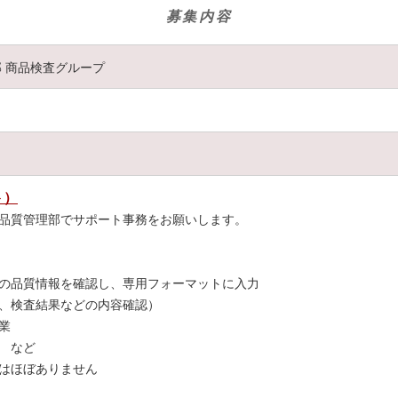
募集内容
部 商品検査グループ
無料駐車場あり）もあります。
♪
庭の両立が叶います！
ど幅広い年代の
女性スタッフが活躍中
です。
ト）
んか？
品質管理部でサポート事務をお願いします。
の品質情報を確認し、専用フォーマットに入力
、検査結果などの内容確認）
業
 など
はほぼありません