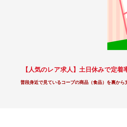
【人気のレア求人】土日休みで定着
普段身近で見ているコープの商品（食品）を裏から
「定着率が抜群に高いレア求人‼」
なかなか応募がない、
定着率抜群
の事務のお仕事です。
パソコンスキル
は文字入力ができる程度でOK！
事務未経験
の方や
ブランク
のある方も誰でも活躍ができま
接客対応は一切なく、電話応対は支所内でのやり取りがほ