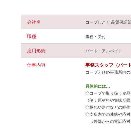
「コープならではの手厚い福利厚生‼」
業績により、パート勤務でも
賞与（寸志）
があります！
会社名
コープしこく 品質保証
交通費
の支給（33,600円／月※上限）＆
マイカー通勤
OK（
マスク着用可＆衛生管理も徹底していて安心して働けますよ
職種
事務・受付
「働きやすい職場環境が魅力‼」
雇用形態
パート・アルバイト
週休2日制
（土日休み）＆
1日4時間
の短時間勤務で仕事と家
「小さなお子さんのいる方」「子育てが落ち着いた方」な
仕事内容
事務スタッフ（パー
縁の下の力持ちとして、わたしたちと一緒に働いてみませ
コープえひめ事務所内の
具体的には…
◇コープで取り扱う食品
（例：原材料や賞味期限
◇梱包や送付などの軽作
◇支所内での連絡や応対
→外部からの電話応対