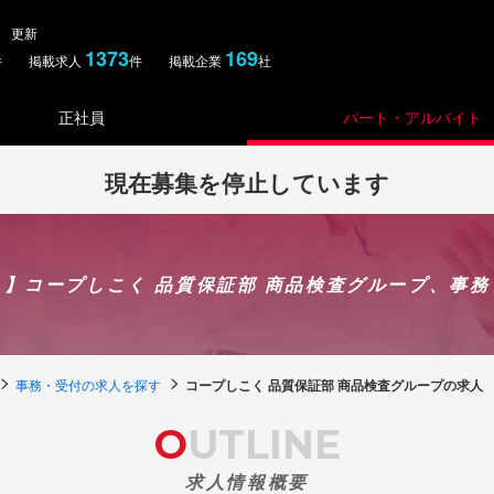
金） 更新
1373
169
件 掲載求人
件 掲載企業
社
正社員
パート・アルバイト
現在募集を停止しています
】コープしこく 品質保証部 商品検査グループ、事
事務・受付の求人を探す
コープしこく 品質保証部 商品検査グループの求人
OUTLINE
求人情報概要