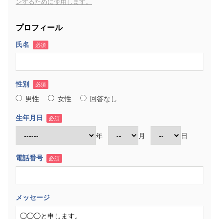
ンするために使用します。
プロフィール
氏名
必須
性別
必須
男性
女性
回答なし
生年月日
必須
年
月
日
電話番号
必須
メッセージ