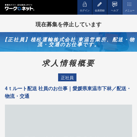
ログイン
会員登録
ヘルプ
メニュー
現在募集を停止しています
【正社員】植松運輸株式会社 東温営業所、配送・物
流・交通のお仕事です。
求人情報概要
正社員
4ｔルート配送 社員のお仕事｜愛媛県東温市下林／配送・
物流・交通