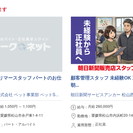
ます
リマースタッフ パートのお仕
顧客管理スタッフ 未経験OK
朝...
式会社 ペット事業部 ペットS...
朝日新聞サービスアンカー 松山
給 1,050円 ～ 1,100円
月給 260,000円
給与
愛媛県松山市余戸東1-4-11
愛媛県松山市内浜町20-14
勤務地
パート・アルバイト
正社員
態
雇用形態