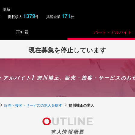
金） 更新
1379
171
件 掲載求人
件 掲載企業
社
正社員
パート・アルバイト
現在募集を停止しています
・アルバイト】前川補正、販売・接客・サービスのお
販売・接客・サービスの求人を探す
前川補正の求人
OUTLINE
求人情報概要