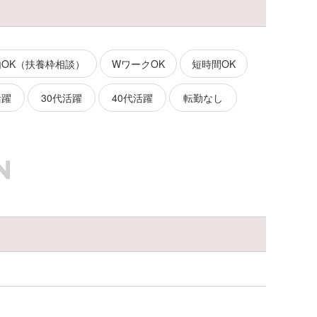
内OK（扶養枠相談）
WワークOK
短時間OK
活躍
30代活躍
40代活躍
転勤なし
N