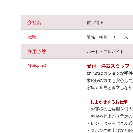
◇子どもの春休み・夏休み・年末年始などの長期休みも、
◇
週3日～・短時間勤務OK！
扶養内・Wワークも歓迎
◇
簡単な受付や軽作業が中心
で安心スタート
会社名
前川補正
◇
優しい先輩
がマンツーマンで丁寧に教えます
職種
販売・接客・サービス
リピーターさん多数！「ありがとう」が飛び交う、地域で
未経験・ブランクOK！「やってみたい」の気持ちがあれば
雇用形態
パート・アルバイト
細かい作業やコツコツ取り組むのが好きな方におすすめです
まずはお気軽にご応募ください。
仕事内容
受付・洋裁スタッフ
はじめはカンタンな受付
未経験の方でも安心して
家庭や育児と両立しなが
□ おまかせするお仕事
・お客様のご要望を伺う
・料金や仕上がり予定の
・レジ（タッチパネル式
・ズボンの裾上げなど軽