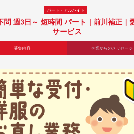
パート・アルバイト
不問 週3日～ 短時間 パート｜前川補正
サービス
募集内容
企業からのメッセージ