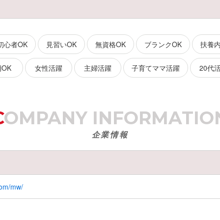
初心者OK
見習いOK
無資格OK
ブランクOK
扶養
OK
女性活躍
主婦活躍
子育てママ活躍
20代
COMPANY
INFORMATIO
企業情報
com/mw/