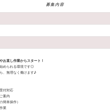
募集内容
希望すれば
すべてお休みOK！
愛されるお店です。
大歓迎！
♪
やお直し作業からスタート！
始められる環境です◎
ら、無理なく働けます♪
受付対応
ご案内
の簡単操作）
作業