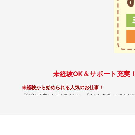
未経験OK＆サポート充実
未経験から始められる人気のお仕事！
「家庭と両立しながら働きたい」「ミシンを使ったことが
そんな方でも大丈夫◎研修＆サポート体制が充実していま
イチから丁寧に教えますので、ミシンやお直しも少しずつ
主婦・子育て中のスタッフ多数活躍中！
◇
家庭優先でOK♪
急な発熱や行事もフォロー体制あり