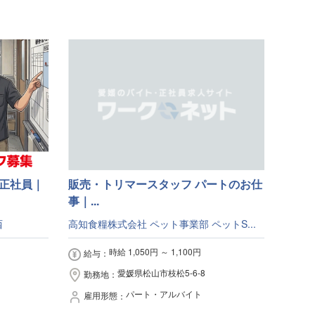
 正社員｜
販売・トリマースタッフ パートのお仕
事｜...
西
高知食糧株式会社 ペット事業部 ペットS...
時給 1,050円 ～ 1,100円
給与
愛媛県松山市枝松5-6-8
勤務地
パート・アルバイト
雇用形態