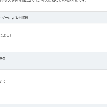
ど、お子さんを保育園に送ってからの出勤なども相談可能です。
ンダーによる土曜日
による）
-2
近く