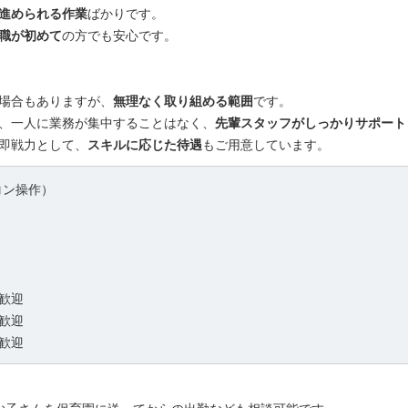
進められる作業
ばかりです。
職が初めて
の方でも安心です。
場合もありますが、
無理なく取り組める範囲
です。
、一人に業務が集中することはなく、
先輩スタッフがしっかりサポート
即戦力として、
スキルに応じた待遇
もご用意しています。
コン操作）
歓迎
歓迎
歓迎