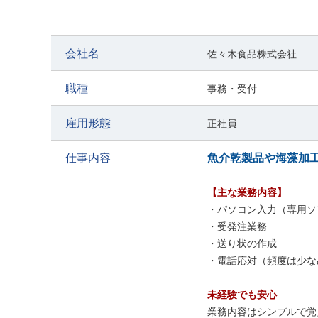
勤務時間は基本8:00～17:00。
残業はほとんどなく、17時には退勤できるので
家庭との両
会社名
佐々木食品株式会社
「子どもを保育園に送ってから出勤したい」といった相談も
働き方の柔軟さ
も魅力です。
職種
事務・受付
職場は少人数で和やかな雰囲気。
雇用形態
正社員
スタッフは20代～40代が中心で、子育てが落ち着いた方の
昇給・賞与制度も整っており、
スキルや努力はしっかり評
仕事内容
魚介乾製品や海藻加
安定した環境で、長く働きたい方にぴったりのお仕事です
【主な業務内容】
・パソコン入力（専用ソ
・受発注業務
・送り状の作成
・電話応対（頻度は少な
未経験でも安心
業務内容はシンプルで覚