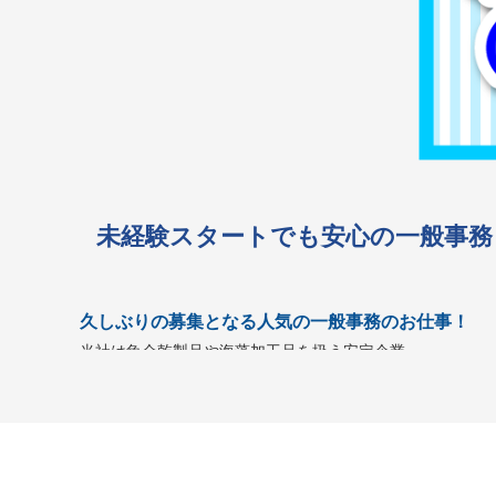
未経験スタートでも安心の一般事務
久しぶりの募集となる人気の一般事務のお仕事！
当社は魚介乾製品や海藻加工品を扱う安定企業。
今回は、社内での事務スタッフを募集します。
パソコン操作ができれば、事務未経験の方も大歓迎！
業務は覚えやすく、
簡単な入力や電話対応
が中心。
数名体制で
丁寧にフォローします
ので、安心して始められ