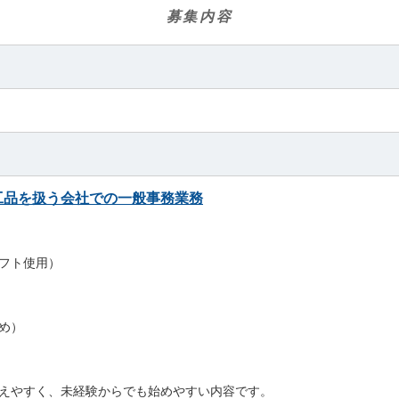
募集内容
立も◎
OK！
再スタートにも最適
です。
価
！
工品を扱う会社での一般事務業務
。
フト使用）
め）
えやすく、未経験からでも始めやすい内容です。