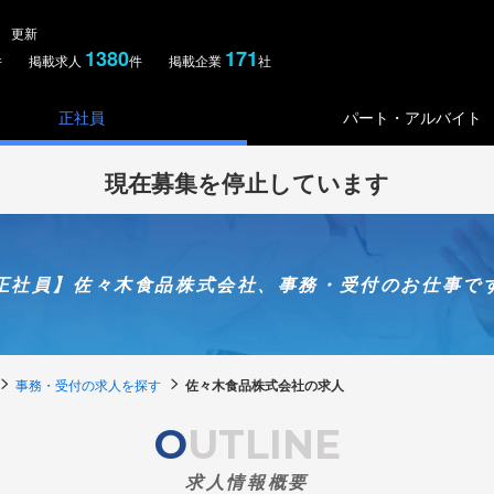
土） 更新
1380
171
件 掲載求人
件 掲載企業
社
正社員
パート・アルバイト
現在募集を停止しています
正社員】佐々木食品株式会社、事務・受付のお仕事で
事務・受付の求人を探す
佐々木食品株式会社の求人
OUTLINE
求人情報概要