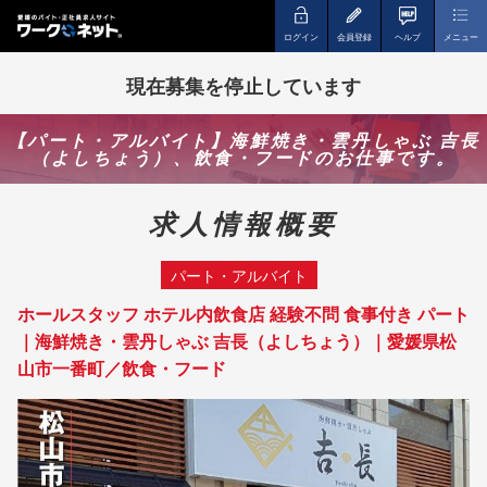
ログイン
会員登録
ヘルプ
メニュー
現在募集を停止しています
【パート・アルバイト】海鮮焼き・雲丹しゃぶ 吉長
（よしちょう）、飲食・フードのお仕事です。
求人情報概要
パート・アルバイト
ホールスタッフ ホテル内飲食店 経験不問 食事付き パート
｜海鮮焼き・雲丹しゃぶ 吉長（よしちょう）｜愛媛県松
山市一番町／飲食・フード