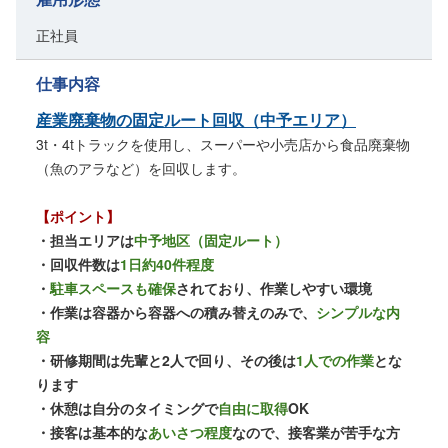
正社員
仕事内容
産業廃棄物の固定ルート回収（中予エリア）
3t・4tトラックを使用し、スーパーや小売店から食品廃棄物
（魚のアラなど）を回収します。
【ポイント】
・担当エリアは
中予地区（固定ルート）
・回収件数は
1日約40件程度
・
駐車スペースも確保
されており、作業しやすい環境
・作業は容器から容器への積み替えのみで、
シンプルな内
容
・研修期間は先輩と2人で回り、その後は
1人での作業
とな
ります
・休憩は自分のタイミングで
自由に取得
OK
・接客は基本的な
あいさつ程度
なので、接客業が苦手な方