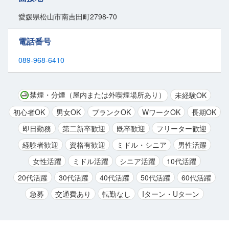
愛媛県松山市南吉田町2798-70
人との接触も最小限。基本的なあいさつ程度なので、接客が苦手な方
も安心です。
電話番号
休憩時間は自由
に設定でき、道の混雑や天候に合わせて柔軟に対応可
能。
089-968-6410
一人で気兼ねなく働ける
環境です。
週休2日制でプライベートも充実。
禁煙・分煙（屋内または外喫煙場所あり）
未経験OK
転勤もない
ため、地元で腰を据えて長く働けます。
初心者OK
男女OK
ブランクOK
WワークOK
長期OK
未経験でも月給23万円スタートと待遇も◎。
即日勤務
第二新卒歓迎
既卒歓迎
フリーター歓迎
安定した環境で、
地域に貢献できるお仕事
です。
経験者歓迎
資格有歓迎
ミドル・シニア
男性活躍
女性活躍
ミドル活躍
シニア活躍
10代活躍
20代活躍
30代活躍
40代活躍
50代活躍
60代活躍
急募
交通費あり
転勤なし
Iターン・Uターン