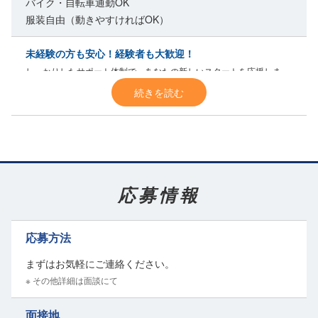
バイク・自転車通勤OK
服装自由（動きやすければOK）
未経験の方も安心！経験者も大歓迎！
しっかりしたサポート体制で、あなたの新しいスタートを応援しま
す。
続きを読む
最初は先輩社員との同乗研修からスタート。
ルートや作業の流れを丁寧に指導しますので、未経験の方でも心配は
いりません。
一度ルートを覚えれば、あとは一人で
自分のペースで作業
できます。
応募情報
回収は固定ルートで、対象は中予地区のスーパーや小売店。
約40件ほどの店舗を巡回
しますが、無理のないスケジュールで回れま
応募方法
す。
作業内容もシンプルで、店舗の回収容器からトラックへ中身を移すだ
まずはお気軽にご連絡ください。
け。
※ その他詳細は面談にて
また、
駐車スペースが確保
されているので安心して作業に集中できま
す。
面接地