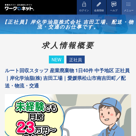
ログイン
会員登録
ヘルプ
メニュー
【正社員】岸化学油脂株式会社 吉田工場、配送・物
流・交通のお仕事です。
求人情報概要
NEW
正社員
ルート回収スタッフ 産業廃棄物 1日40件 中予地区 正社員
｜岸化学油脂(株) 吉田工場｜愛媛県松山市南吉田町／配
送・物流・交通