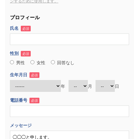
ンするために使用します。
プロフィール
氏名
必須
性別
必須
男性
女性
回答なし
生年月日
必須
年
月
日
電話番号
必須
メッセージ