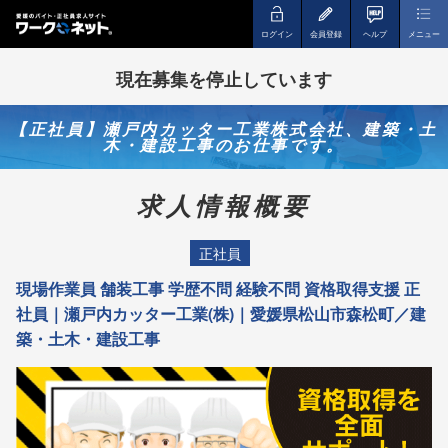
ログイン
会員登録
ヘルプ
メニュー
現在募集を停止しています
【正社員】瀬戸内カッター工業株式会社、建築・土
木・建設工事のお仕事です。
求人情報概要
正社員
現場作業員 舗装工事 学歴不問 経験不問 資格取得支援 正
社員｜瀬戸内カッター工業(株)｜愛媛県松山市森松町／建
築・土木・建設工事