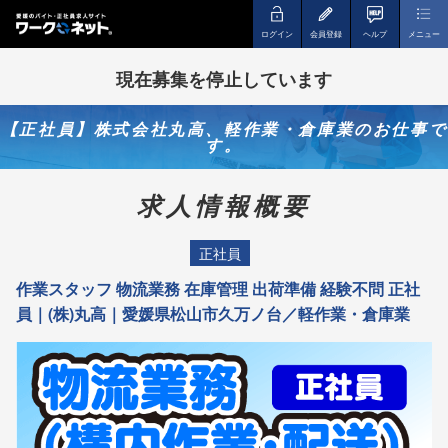
ログイン
会員登録
ヘルプ
メニュー
現在募集を停止しています
【正社員】株式会社丸高、軽作業・倉庫業のお仕事で
す。
求人情報概要
正社員
作業スタッフ 物流業務 在庫管理 出荷準備 経験不問 正社
員｜(株)丸高｜愛媛県松山市久万ノ台／軽作業・倉庫業