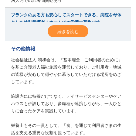
法人内での部署間異動あり
ブランクのある方も安心してスタートできる、病院を母体
とした特別養護老人ホームでの栄養士募集です。
1日約280食をチームで調理しながら、利用者さまの健康と笑顔を
続きを読む
「食」で支えていただきます。
その他情報
働きやすい職場環境
実働は1日7.5時間、残業は月平均5時間程度と少なめ。
社会福祉法人 潤和会は、『基本理念 ご利用者のために』
月10日前後のお休みで、年間休日は118日とプライベートとの両立も
を基に介護老人福祉施設を運営しており、ご利用者・地域
しやすい環境です。
の皆様が安心して穏やかに暮らしていただける場所をめざ
しています。
頑張りがしっかりと評価
賞与は年2回・計5.0カ月分(前年実績）など、給与に反映される点も魅
施設内には特養だけでなく、デイサービスセンターやケア
力です。
ハウスも併設しており、多職種が連携しながら、一人ひと
りに合ったケアを実践しています。
「えひめ子育て応援企業」として認定
育児休暇・産前産後休暇・介護休暇などライフステージに合わせて長
栄養士もその一員として、「食」を通じて利用者さまの生
く働き続けられる制度も整備。
活を支える重要な役割を担っています。