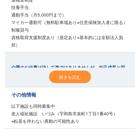
扶養手当
通勤手当（月5,000円まで）
マイカー通勤可（無料駐車場あり※任意保険加入者に限る）
制服貸与
資格取得支援制度あり（規定あり※基本的には全額法人負
担）
介護のお仕事は決して楽ではありませんが、自己成長と深
い充実感を味わえます。
続きを読む
・信頼関係を築くことでかけがえのない存在になれる
その他情報
・感謝の言葉を頂ける瞬間に人の役に立っていると実感で
きる
以下施設も同時募集中
・体力を使う場面もあるので適度な運動になる
老人福祉施設 いづみ（宇和島市泉町1丁目1番40号）
・高齢化社会を支え社会貢献度が高い
※転居を伴わない異動の可能性あり
利用者さんや同僚の職員と共に笑い、泣き、