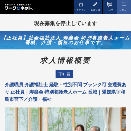
ログイン
会員登録
ヘルプ
メニュー
現在募集を停止しています
【正社員】社会福祉法人 寿楽会 特別養護老人ホーム
番城、介護・福祉のお仕事です。
求人情報概要
正社員
介護職員 介護福祉士 経験・性別不問 ブランク可 交通費あ
り 正社員｜寿楽会 特別養護老人ホーム 番城｜愛媛県宇和
島市宮下／介護・福祉