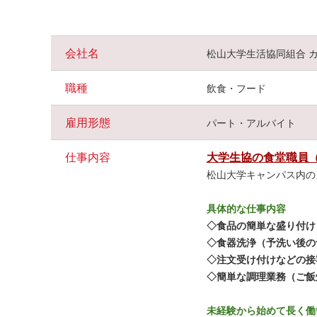
柔軟なシフト対応で働きやすさ◎
週
2
～
3
日の勤務
OK
！もちろん多く働ける方は歓迎します。
土日祝休み（一部例外あり）＋春・夏休みの長期休暇があ
会社名
松山大学生活協同組合 
「子どもの学校時間に合わせて」
「
W
ワークとして夕方から」などライフスタイルに合わせ
職種
飲食・フード
希望の働き方をご相談ください。
20
代～
60
代の幅広い世代が在籍しており、男女問わず活躍
雇用形態
パート・アルバイト
働きやすさとフォロー体制の充実
仕事内容
大学生協の食堂職員
スタッフ同士フォローし合える環境で、急なお休みも柔軟
松山大学キャンパス内の
仕事と家庭を両立させながら、長く安心して続けられます
また、仕事内容は簡単なものが多く、初めての方でもすぐ
具体的な仕事内容
8:30
以前、
17:00
以降は早遅手当
(200
◇食品の簡単な盛り付け
円
/
時
)
が付くのも嬉し
◇食器洗浄（予洗い後の
◇注文受け付けなどの接
学生に元気をもらえる明るい環境で一緒に楽しく働きませ
◇簡単な調理業務（ご飯
未経験から始めて長く働