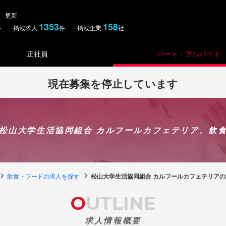
木） 更新
1353
158
件 掲載求人
件 掲載企業
社
正社員
パート・アルバイト
現在募集を停止しています
松山大学生活協同組合 カルフールカフェテリア、飲
飲食・フードの求人を探す
松山大学生活協同組合 カルフールカフェテリアの
OUTLINE
求人情報概要