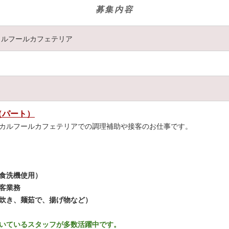
募集内容
り、勤務時間は相談に応じて調整可能。
カルフールカフェテリア
た働き方もサポート。
できます。
（パート）
に対応。
カルフールカフェテリアでの調理補助や接客のお仕事です。
。
に慣れることができます。
いポイント♪
食洗機使用）
客業務
んか？
炊き、麺茹で、揚げ物など）
いているスタッフが多数活躍中です。