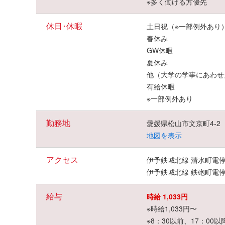
※多く働ける方優先
休日･休暇
土日祝（※一部例外あり
春休み
GW休暇
夏休み
他（大学の学事にあわせ
有給休暇
※一部例外あり
勤務地
愛媛県松山市文京町4-2
地図を表示
アクセス
伊予鉄城北線 清水町電停
伊予鉄城北線 鉄砲町電停
給与
時給 1,033円
※時給1,033円〜
※8：30以前、17：00