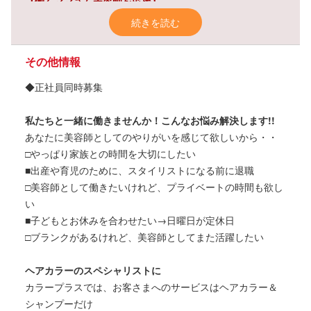
【働くママさん美容師を応援】
ママさん美容師が安心して働ける環境を用意。
続きを読む
カラーリング専門の美容室で働いてみませんか♪
その他情報
週2～4日からOK！
あなたの都合で働けます。
◆正社員同時募集
9:00～18:00の中で、ご希望を考慮します！
私たちと一緒に働きませんか！こんなお悩み解決します!!
午前だけ／午後だけ／フルタイムなど・・
あなたに美容師としてのやりがいを感じて欲しいから・・
□やっぱり家族との時間を大切にしたい
嬉しい、従業員特典！
■出産や育児のために、スタイリストになる前に退職
全スタッフが無料でヘアカラーOK♪（材料費も無料）
□美容師として働きたいけれど、プライベートの時間も欲し
※お客さまの枠に予約ができますので、営業中でも無償でヘ
い
アカラーOKです。
■子どもとお休みを合わせたい→日曜日が定休日
お休みの日に予約をしてくださいね。
□ブランクがあるけれど、美容師としてまた活躍したい
ヘアケア用品や美容用品がお得に！？
ヘアカラーのスペシャリストに
ディーラーさんから仕入れることができる商品なら購入可
カラープラスでは、お客さまへのサービスはヘアカラー＆
能です。
シャンプーだけ