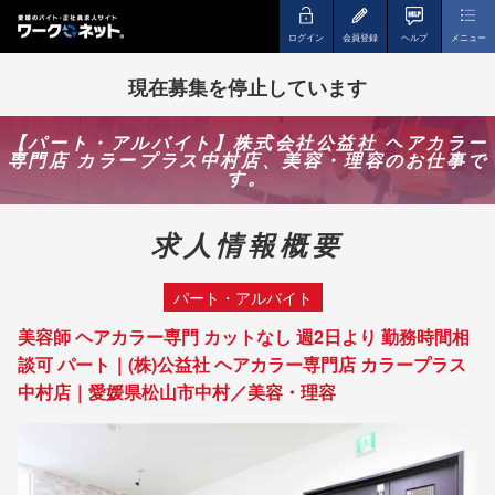
ログイン
会員登録
ヘルプ
メニュー
現在募集を停止しています
【パート・アルバイト】株式会社公益社 ヘアカラー
専門店 カラープラス中村店、美容・理容のお仕事で
す。
求人情報概要
パート・アルバイト
美容師 ヘアカラー専門 カットなし 週2日より 勤務時間相
談可 パート｜(株)公益社 ヘアカラー専門店 カラープラス
中村店｜愛媛県松山市中村／美容・理容