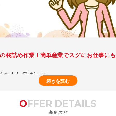
の袋詰め作業！簡単産業でスグにお仕事に
袋詰めしたり、箱詰めをします。
。
OFFER DETAILS
。
募集内容