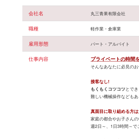
未経験の方も大丈夫
分からないことがあれば丁寧にお教えします。
会社名
丸三青果有限会社
初心者
の方、
久しぶり
のパートで
ブランク
が不安な方もご
職種
軽作業・倉庫業
雇用形態
パート・アルバイト
仕事内容
プライベートの時間
そんなあなたに必見のお
接客なし!
もくもくコツコツ
とでき
難しい機械操作などもあ
真面目に取り組める方は
家庭の都合やお子さんの
週2日～、1日3時間～