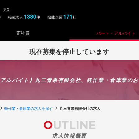
土） 更新
1380
171
件 掲載求人
件 掲載企業
社
正社員
パート・アルバイト
現在募集を停止しています
・アルバイト】丸三青果有限会社、軽作業・倉庫業のお
軽作業・倉庫業の求人を探す
丸三青果有限会社の求人
OUTLINE
求人情報概要