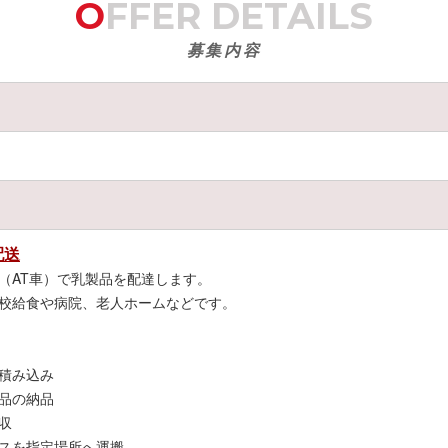
OFFER DETAILS
募集内容
て働けます。
。
サポート。
配送
です。
（AT車）で乳製品を配達します。
校給食や病院、老人ホームなどです。
積み込み
品の納品
収
スを指定場所へ運搬