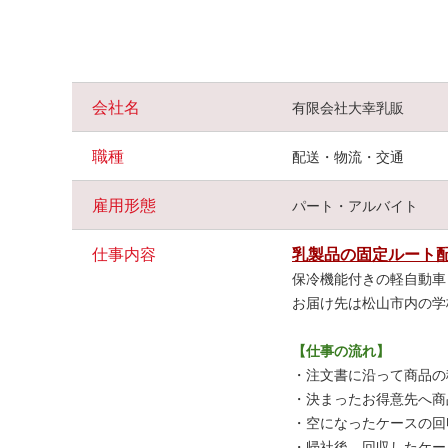
無理なく働ける環境
週3日～、1日4時間から
相談OK。
扶養内勤務やWワークも可能で、ライフスタイルに合わせ
会社名
有限会社大幸乳販
幅広い世代が活躍中
30代～60代の男女スタッフが在籍。
職種
配送・物流・交通
家事や育児と両立
しながら働くスタッフも活躍しています
雇用形態
パート・アルバイト
未経験でも安心スタート
慣れるまでは
先輩スタッフが同行
し、配送の流れを丁寧に
仕事内容
乳製品の固定ルート
会社所有の保冷車を使用するため、車両の持ち込みも不要
保冷機能付きの軽自動車
お届け先は松山市内の学
普通免許（AT限定可）があれば応募OK！
地域に乳製品を届けるお仕事を始めませんか。
【仕事の流れ】
・注文書に沿って商品の
・決まったお得意先へ商
・空になったケースの回
・帰社後、回収したケー