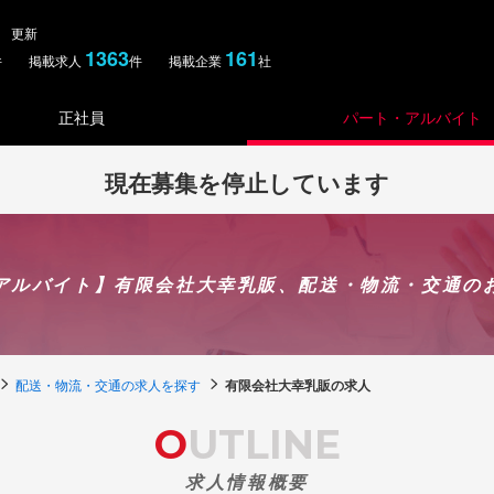
土） 更新
1363
161
件 掲載求人
件 掲載企業
社
正社員
パート・アルバイト
現在募集を停止しています
アルバイト】有限会社大幸乳販、配送・物流・交通の
配送・物流・交通の求人を探す
有限会社大幸乳販の求人
OUTLINE
求人情報概要