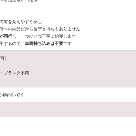
で道を覚えやすく安心
所への納品だから留守番待ちもありません
が同行
し、一つひとつ丁寧に指導します
用するので、
車両持ち込みは不要
です
定可）
・ブランク不問
日4時間～OK