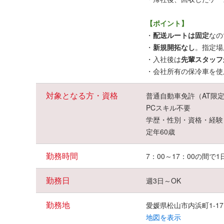
【ポイント】
・
配送ルートは固定
なの
・
新規開拓なし
。指定場
・入社後は
先輩スタッフ
・会社所有の保冷車を使
対象となる方・資格
普通自動車免許（AT限
PCスキル不要
学歴・性別・資格・経験
定年60歳
勤務時間
7：00～17：00の間で1
勤務日
週3日～OK
勤務地
愛媛県松山市内浜町1-17
地図を表示