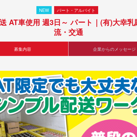
NEW
パート・アルバイト
 AT車使用 週3日～ パート｜(有)大
流・交通
募集内容
企業からのメッセージ